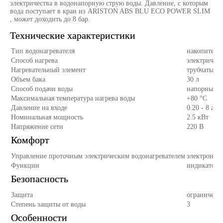
электричества в водонапорную струю воды. Давление, с которым
вода поступает в кран из ARISTON ABS BLU ECO POWER SLIM
, может доходить до 8 бар.
Технические характеристики
Тип водонагревателя
накопитель
Способ нагрева
электричес
Нагревательный элемент
трубчатый
Объем бака
30 л
Способ подачи воды
напорный
Максимальная температура нагрева воды
+80 °С
Давление на входе
0.20 - 8 атм
Номинальная мощность
2.5 кВт
Напряжение сети
220 В
Комфорт
Управление проточным электрическим водонагревателем
электронно
Функции
индикатор 
Безопасность
Защита
ограничение
Степень защиты от воды
3
Особенности