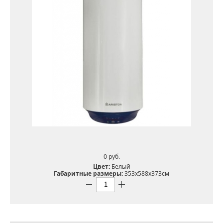
0 pуб.
Цвет:
Белый
Габаритные размеры:
353x588x373см