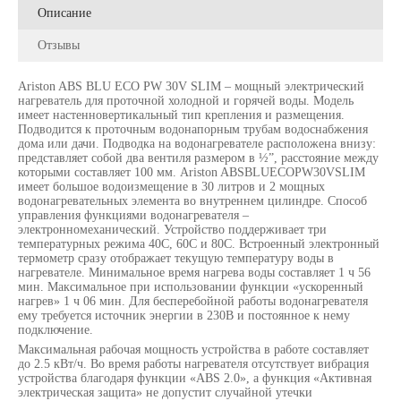
Описание
Отзывы
Ariston ABS BLU ECO PW 30V SLIM – мощный электрический
нагреватель для проточной холодной и горячей воды. Модель
имеет настенновертикальный тип крепления и размещения.
Подводится к проточным водонапорным трубам водоснабжения
дома или дачи. Подводка на водонагревателе расположена внизу:
представляет собой два вентиля размером в ½”, расстояние между
которыми составляет 100 мм. Ariston ABSBLUECOPW30VSLIM
имеет большое водоизмещение в 30 литров и 2 мощных
водонагревательных элемента во внутреннем цилиндре. Способ
управления функциями водонагревателя –
электронномеханический. Устройство поддерживает три
температурных режима 40С, 60С и 80С. Встроенный электронный
термометр сразу отображает текущую температуру воды в
нагревателе. Минимальное время нагрева воды составляет 1 ч 56
мин. Максимальное при использовании функции «ускоренный
нагрев» 1 ч 06 мин. Для бесперебойной работы водонагревателя
ему требуется источник энергии в 230В и постоянное к нему
подключение.
Максимальная рабочая мощность устройства в работе составляет
до 2.5 кВт/ч. Во время работы нагревателя отсутствует вибрация
устройства благодаря функции «ABS 2.0», а функция «Активная
электрическая защита» не допустит случайной утечки