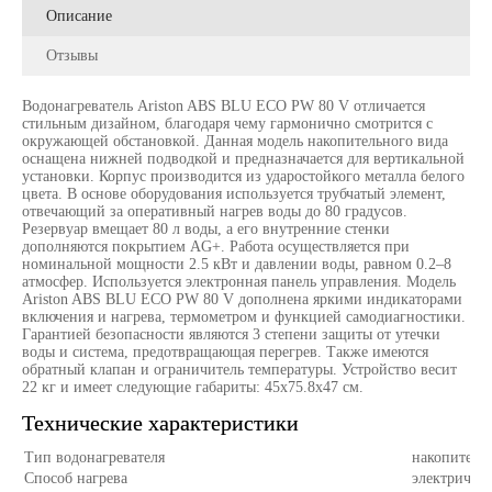
Описание
Отзывы
Водонагреватель Ariston ABS BLU ECO PW 80 V отличается
стильным дизайном, благодаря чему гармонично смотрится с
окружающей обстановкой. Данная модель накопительного вида
оснащена нижней подводкой и предназначается для вертикальной
установки. Корпус производится из ударостойкого металла белого
цвета. В основе оборудования используется трубчатый элемент,
отвечающий за оперативный нагрев воды до 80 градусов.
Резервуар вмещает 80 л воды, а его внутренние стенки
дополняются покрытием AG+. Работа осуществляется при
номинальной мощности 2.5 кВт и давлении воды, равном 0.2–8
атмосфер. Используется электронная панель управления. Модель
Ariston ABS BLU ECO PW 80 V дополнена яркими индикаторами
включения и нагрева, термометром и функцией самодиагностики.
Гарантией безопасности являются 3 степени защиты от утечки
воды и система, предотвращающая перегрев. Также имеются
обратный клапан и ограничитель температуры. Устройство весит
22 кг и имеет следующие габариты: 45x75.8x47 см.
Технические характеристики
Тип водонагревателя
накопитель
Способ нагрева
электричес