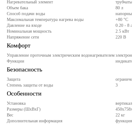
Нагревательный элемент
трубчатый
Объем бака
80 л
Способ подачи воды
напорный
Максимальная температура нагрева воды
+80 °С
Давление на входе
0.20 - 8 атм
Номинальная мощность
2.5 кВт
Напряжение сети
220 В
Комфорт
Управление проточным электрическим водонагревателем
электронно
Функции
индикатор 
Безопасность
Защита
ограничение
Степень защиты от воды
3
Особенности
Установка
вертикальна
Размеры (ШхВхГ)
450x758x47
Вес
22 кг
Дополнительная информация
функция "E