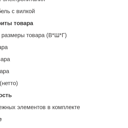
бель с вилкой
риты товара
 размеры товара (В*Ш*Г)
ара
вара
ара
(нетто)
ость
ежных элементов в комплекте
е