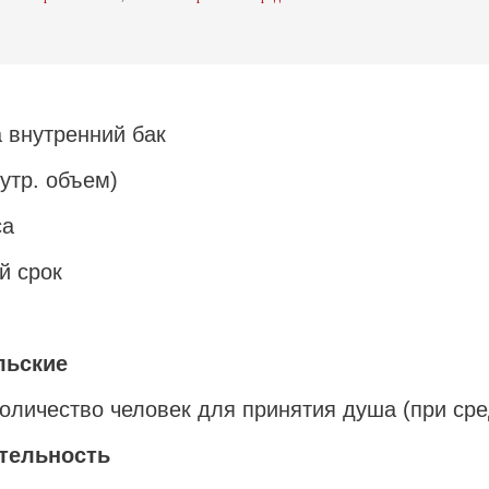
а внутренний бак
утр. объем)
са
й срок
льские
количество человек для принятия душа (при ср
тельность