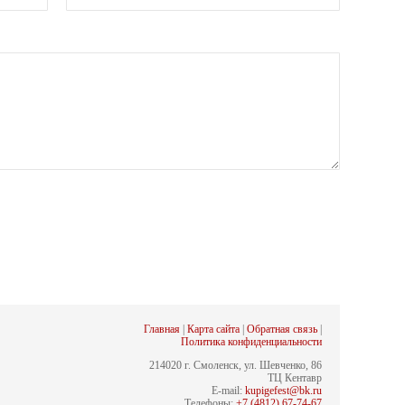
Главная
|
Карта сайта
|
Обратная связь
|
Политика конфиденциальности
214020 г. Смоленск, ул. Шевченко, 86
СЛЕДУЮЩАЯ
ТЦ Кентавр
E-mail:
kupigefest@bk.ru
Телефоны:
+7 (4812) 67-74-67