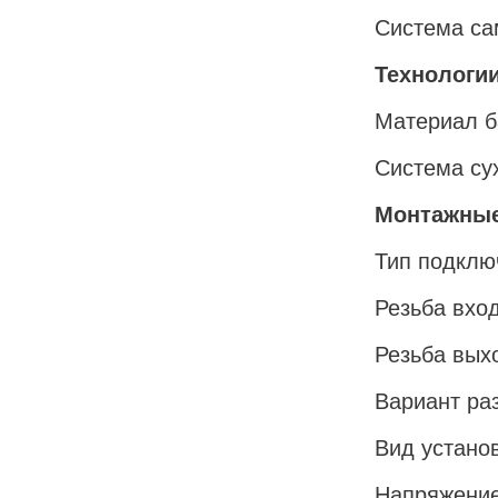
Система са
Технологи
Материал б
Система су
Монтажны
Тип подклю
Резьба вхо
Резьба вых
Вариант ра
Вид устано
Напряжение