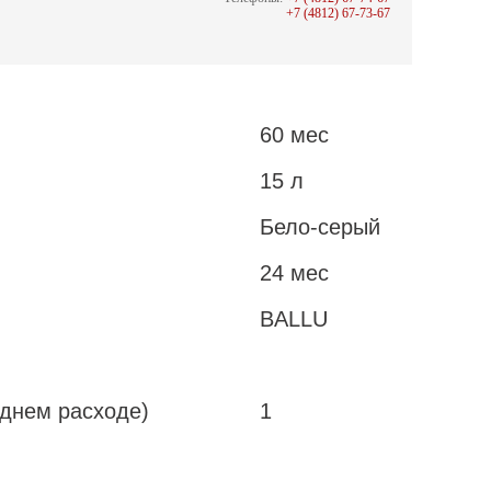
+7 (4812) 67-73-67
60 мес
15 л
Бело-серый
24 мес
BALLU
еднем расходе)
1