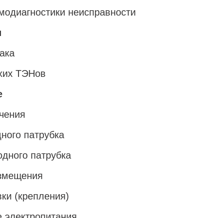
модиагностики неисправности
и
ака
хих ТЭНов
е
чения
дного патрубка
одного патрубка
змещения
вки (крепления)
 электропитания