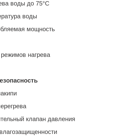
ева воды до 75°С
ература воды
ебляемая мощность
 режимов нагрева
безопасность
накипи
перегрева
тельный клапан давления
влагозащищенности