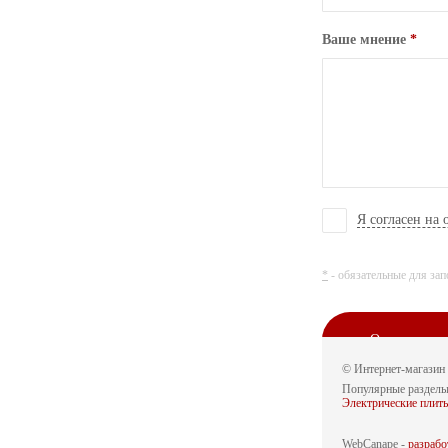
Ваше мнение
*
Я согласен на
*
- обязательные для за
Отправить
© Интернет-магазин 
Популярные раздел
Электрические пли
ПРЕДЫДУЩА
WebCanape -
разрабо