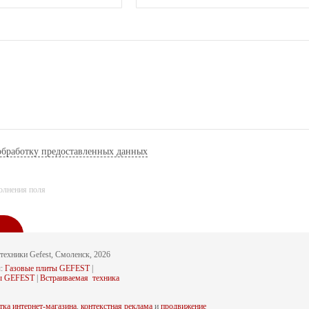
 обработку предоставленных данных
полнения поля
техники Gefest, Смоленск, 2026
ы:
Газовые плиты GEFEST
|
ты GEFEST
|
Встраиваемая техника
Я
ВЕРНУТЬСЯ К СПИСКУ
тка интернет-магазина
,
контекстная реклама
и
продвижение