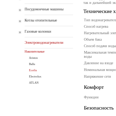
так и дальнейшей э
Посудомоечные машины
Технические х
Тип водонагревател
Котлы отопительные
Способ нагрева
Газовые колонки
Нагревательный эле
Объем бака
Электроводонагреватели
Способ подачи воды
Накопительные
Максимальная темпе
воды
Ariston
Давление на входе
Ballu
Номинальная мощно
Ecofix
Напряжение сети
Electrolux
ATLAN
Комфорт
Функции
Безопасность