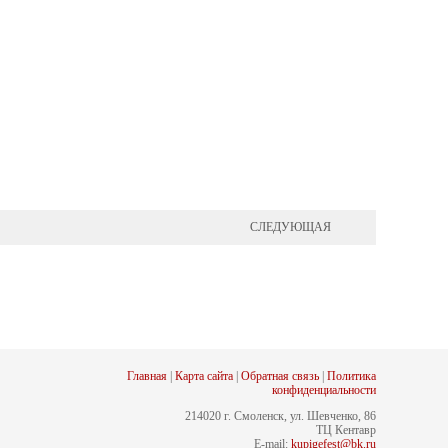
СЛЕДУЮЩАЯ
Главная
|
Карта сайта
|
Обратная связь
|
Политика
конфиденциальности
214020 г. Смоленск, ул. Шевченко, 86
ТЦ Кентавр
E-mail:
kupigefest@bk.ru