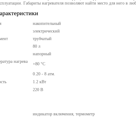
ксплуатации. Габариты нагревателя позволяют найти место для него в л
арактеристики
я
накопительный
электрический
мент
трубчатый
80 л
напорный
ратура нагрева
+80 °С
0.20 - 8 атм.
сть
1.2 кВт
220 В
индикатор включения, термометр