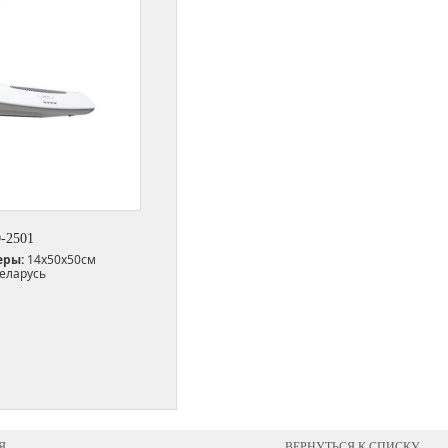
О-2501
еры:
14х50х50см
еларусь
Я
ВЕРНУТЬСЯ К СПИСКУ