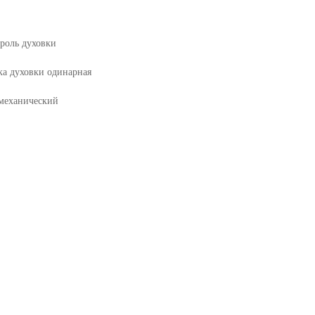
троль духовки
ка духовки одинарная
механический