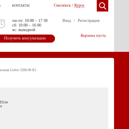
Смоленск /
Курск
Ь
КОНТАКТЫ
пн-пт: 10:00 – 17:30
Вход
/
Регистрация
сб: 10:00 – 16:00
вс: выходной
Корзина пуста
Получить консультацию
азовая Gefest 3200-06 К2
85см
л