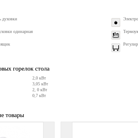
ь духовки
Электро
уховки одинарная
Термоук
 ящик
Регули
вых горелок стола
2,0 кВт
3,05 кВт
2, 0 кВт
0,7 кВт
е товары