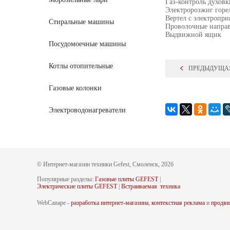
Газ-контроль духовк
Электророзжиг горел
Вертел с электропр
Стиральные машины
Проволочные напра
Выдвижной ящик
Посудомоечные машины
Котлы отопительные
ПРЕДЫДУЩА
Газовые колонки
Электроводонагреватели
© Интернет-магазин техники Gefest, Смоленск, 2026
Популярные разделы:
Газовые плиты GEFEST
|
Электрические плиты GEFEST
|
Встраиваемая техника
WebCanape -
разработка интернет-магазина
,
контекстная реклама
и
продви