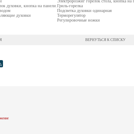
и
Электророзжиг горелок стола, кнопка на 
ок духовки, кнопка на панели.
Гриль-горелка
иводом
Подсветка духовки одинарная
вляющие духовки
Терморегулятор
Регулировочные ножки
Я
ВЕРНУТЬСЯ К СПИСКУ
жение