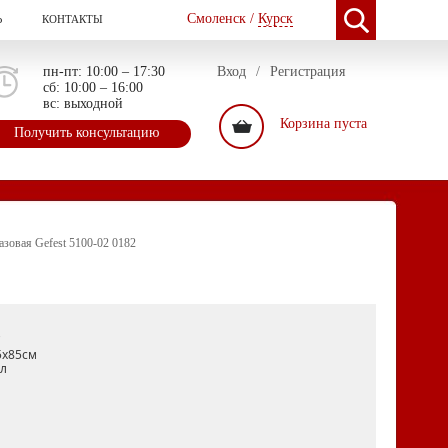
Смоленск /
Курск
Ь
КОНТАКТЫ
пн-пт: 10:00 – 17:30
Вход
/
Регистрация
сб: 10:00 – 16:00
вс: выходной
Корзина пуста
Получить консультацию
азовая Gefest 5100-02 0182
"
5х85см
л