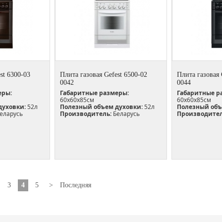
st 6300-03
Плита газовая Gefest 6500-02
Плита газовая 
0042
0044
еры:
Габаритные размеры:
Габаритные р
60х60х85см
60х60х85см
духовки:
52л
Полезный объем духовки:
52л
Полезный объ
еларусь
Производитель:
Беларусь
Производител
3
4
5
>
Последняя