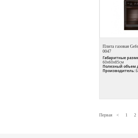
Плита газовая Gefe
0047
Габаритные разм
60х60х85см
Полезный объем 
Производитель:
Б
Первая
<
1
2