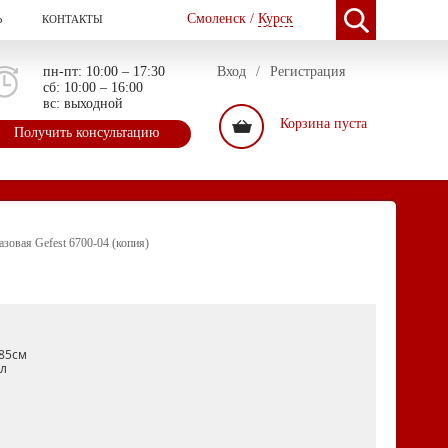
Смоленск /
Курск
Ь
КОНТАКТЫ
пн-пт: 10:00 – 17:30
Вход
/
Регистрация
сб: 10:00 – 16:00
вс: выходной
Корзина пуста
Получить консультацию
азовая Gefest 6700-04 (копия)
85см
л