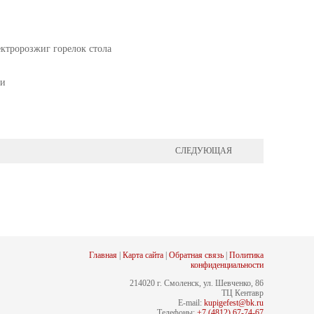
ктророзжиг горелок стола
ки
СЛЕДУЮЩАЯ
Главная
|
Карта сайта
|
Обратная связь
|
Политика
конфиденциальности
214020 г. Смоленск, ул. Шевченко, 86
ТЦ Кентавр
E-mail:
kupigefest@bk.ru
Телефоны:
+7 (4812) 67-74-67