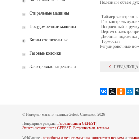
Полезный объем дух
Стиральные машины
Таймер электронн
Газ-контроль духов
Встроенный в ручку
Посудомоечные машины
Вертел с электропр
Двойная подсветка 
Котлы отопительные
Термостат
Регулировочные но
Газовые колонки
Электроводонагреватели
ПРЕДЫДУЩА
© Интернет-магазин техники Gefest, Смоленск, 2026
Популярные разделы:
Газовые плиты GEFEST
|
Электрические плиты GEFEST
|
Встраиваемая техника
WebCanape -
разработка интернет-магазина
,
контекстная реклама
и
продви