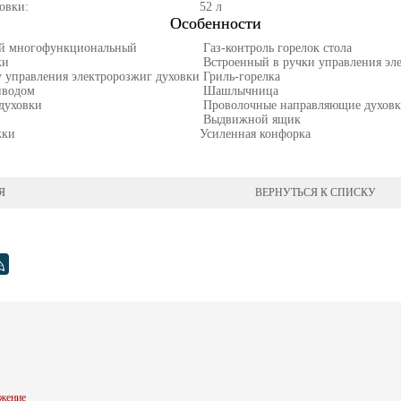
овки:
52 л
Особенности
ый многофункциональный
Газ-контроль горелок стола
ки
Встроенный в ручки управления эле
 управления электророзжиг духовки
Гриль-горелка
иводом
Шашлычница
духовки
Проволочные направляющие духов
Выдвижной ящик
жки
Усиленная конфорка
Я
ВЕРНУТЬСЯ К СПИСКУ
жение