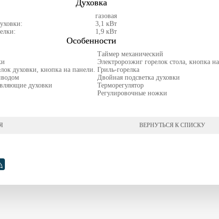
Духовка
газовая
уховки:
3,1 кВт
елки:
1,9 кВт
Особенности
Таймер механический
ки
Электророзжиг горелок стола, кнопка на
лок духовки, кнопка на панели.
Гриль-горелка
иводом
Двойная подсветка духовки
вляющие духовки
Терморегулятор
Регулировочные ножки
Я
ВЕРНУТЬСЯ К СПИСКУ