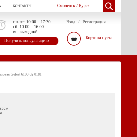
Смоленск /
Курск
Ь
КОНТАКТЫ
пн-пт: 10:00 – 17:30
Вход
/
Регистрация
сб: 10:00 – 16:00
вс: выходной
Корзина пуста
Получить консультацию
азовая Gefest 6100-02 0181
85см
л