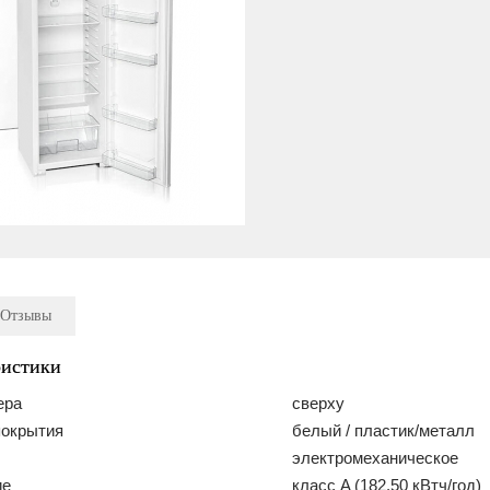
Отзывы
ристики
ера
сверху
покрытия
белый / пластик/металл
электромеханическое
ие
класс A (182.50 кВтч/год)