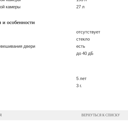
ой камеры
27 л
 и особенности
отсутствует
стекло
евешивания двери
есть
до 40 дБ
5 лет
3 г.
Я
ВЕРНУТЬСЯ К СПИСКУ