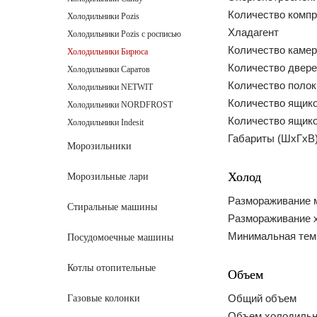
Количество комп
Холодильники Pozis
Хладагент
Холодильники Pozis с росписью
Количество камер
Холодильники Бирюса
Количество двер
Холодильники Саратов
Количество полок
Холодильники NETWIT
Количество ящико
Холодильники NORDFROST
Количество ящико
Холодильники Indesit
Габариты (ШxГxВ
Морозильники
Холод
Морозильные лари
Размораживание 
Стиральные машины
Размораживание 
Минимальная тем
Посудомоечные машины
Котлы отопительные
Объем
Общий объем
Газовые колонки
Объем холодильн