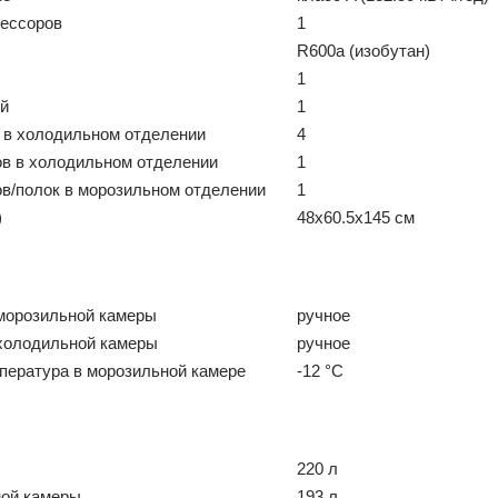
рессоров
1
R600a (изобутан)
1
ей
1
 в холодильном отделении
4
в в холодильном отделении
1
в/полок в морозильном отделении
1
)
48x60.5x145 см
морозильной камеры
ручное
холодильной камеры
ручное
пература в морозильной камере
-12 °C
220 л
ой камеры
193 л