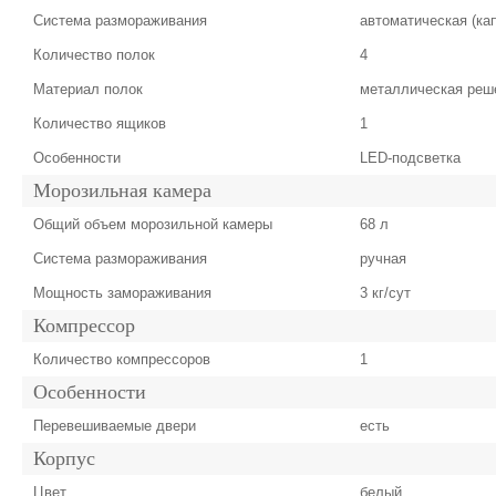
Система размораживания
автоматическая (ка
Количество полок
4
Материал полок
металлическая реш
Количество ящиков
1
Особенности
LED-подсветка
Морозильная камера
Общий объем морозильной камеры
68 л
Система размораживания
ручная
Мощность замораживания
3 кг/сут
Компрессор
Количество компрессоров
1
Особенности
Перевешиваемые двери
есть
Корпус
Цвет
белый