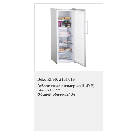
Beko RFSK 215T01S
Габаритные размеры:
(ШxГxВ)
54x60x151см
Общий объем:
213л