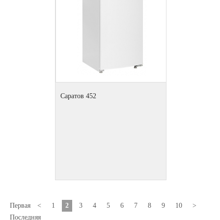
Саратов 452
Первая
<
1
2
3
4
5
6
7
8
9
10
>
Последняя