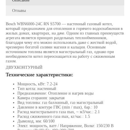
Описание
Отзывы
Bosch WBN6000-24C RN S5700 — настенный газовый котел,
который предназначен для отопления и горячего водоснабжения в
жилых домах, квартирах, на даче. Одним из главных преимуществ
агрегата является принцип раздельных теплообменников,
благодаря чему его можно использовать даже с жесткой водой,
чрезмерно богатой солями магния и кальция. Основным
источником топлива является магистральный газ, однако при
необходимости котел переоснащается на работу с сжиженным
газом.
ДВУХКОНТУРНЫЙ
Технические характеристики:
Мощность, кВт: 7.2-24
Тип котла: настенный
Предназначение: Отопление и нагрев воды
Камера сгорания: закрытая
Вид топлива: газ баллонный, газ магистральный
Давление в контуре ГВС (min / max), бар.: 10
Расход магистрального газа max, ~ м3/час.: 2.1
Расход сжиженного газа max, кг/час.: 1.5
Дымоход, мм: 60/100
Элект. мощность, ватт / Напряжение, Вольт: 150/230 В