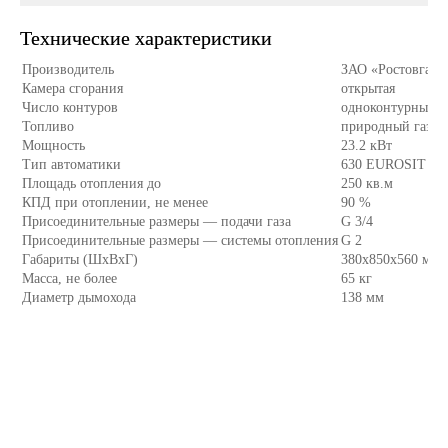
Технические характеристики
Производитель
ЗАО «Ростовгазо
Камера сгорания
открытая
Число контуров
одноконтурный
Топливо
природный газ
Мощность
23.2 кВт
Тип автоматики
630 EUROSIT
Площадь отопления до
250 кв.м
КПД при отоплении, не менее
90 %
Присоединительные размеры — подачи газа
G 3/4
Присоединительные размеры — системы отопления
G 2
Габариты (ШхВхГ)
380х850х560 мм
Масса, не более
65 кг
Диаметр дымохода
138 мм