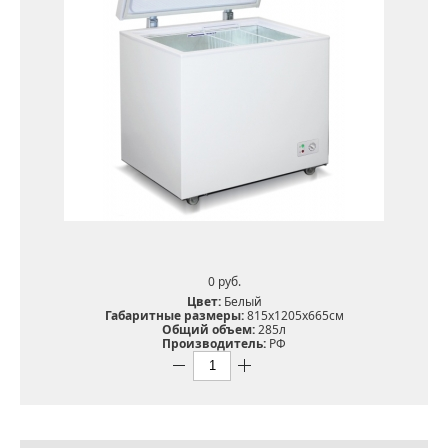
0 pуб.
Цвет:
Белый
Габаритные размеры:
815x1205x665см
Общий объем:
285л
Производитель:
РФ