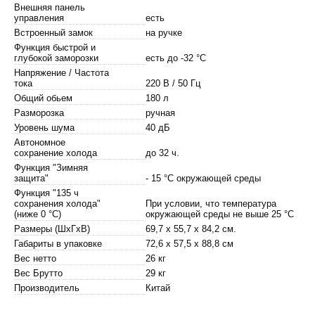
Внешняя панель
управления
есть
Встроенный замок
на ручке
Функция быстрой и
глубокой заморозки
есть до -32 °С
Напряжение / Частота
тока
220 В / 50 Гц
Общий обьем
180 л
Разморозка
ручная
Уровень шума
40 дБ
Автономное
сохранение холода
до 32 ч.
Функция "Зимняя
защита"
- 15 °С окружающей среды
Функция "135 ч
сохранения холода"
При условии, что температура
(ниже 0 °С)
окружающей среды не выше 25 °С
Размеры (ШхГхВ)
69,7 х 55,7 х 84,2 см.
Габариты в упаковке
72,6 х 57,5 х 88,8 см
Вес нетто
26 кг
Вес Брутто
29 кг
Производитель
Китай