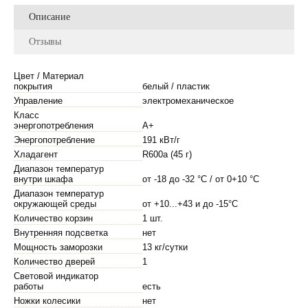
Описание
Отзывы
Цвет / Материал
покрытия
белый / пластик
Управление
электромеханическое
Класс
энергопотребления
А+
Энергопотребление
191 кВт/г
Хладагент
R600а (45 г)
Диапазон температур
внутри шкафа
от -18 до -32 °С / от 0+10 °С
Диапазон температур
окружающей среды
от +10...+43 и до -15°С
Количество корзин
1 шт.
Внутренняя подсветка
нет
Мощность заморозки
13 кг/сутки
Количество дверей
1
Световой индикатор
работы
есть
Ножки колесики
нет