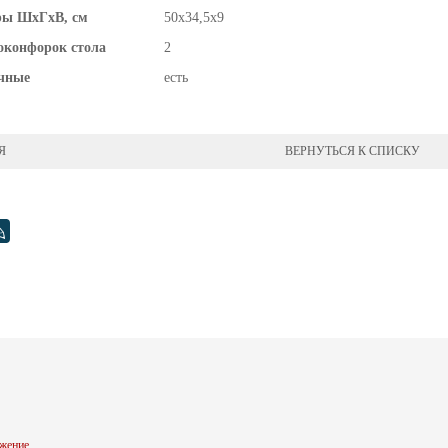
ры ШхГхВ, см
50х34,5х9
оконфорок стола
2
чные
есть
Я
ВЕРНУТЬСЯ К СПИСКУ
жение