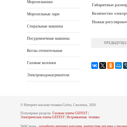
Морозильники
Габаритные разме
Количество электр
Морозильные лари
Ножки регулирово
Стиральные машины
Посудомоечные машины
ПРЕДЫДУЩА
Котлы отопительные
Газовые колонки
Электроводонагреватели
© Интернет-магазин техники Gefest, Смоленск, 2026
Популярные разделы:
Газовые плиты GEFEST
|
Электрические плиты GEFEST
|
Встраиваемая техника
WebCanape -
разработка интернет-магазина
,
контекстная реклама
и
продви