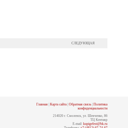
СЛЕДУЮЩАЯ
Главная
|
Карта сайта
|
Обратная связь
|
Политика
конфиденциальности
214020 г. Смоленск, ул. Шевченко, 86
ТЦ Кентавр
E-mail:
kupigefest@bk.ru
Телефоны:
+7 (4812) 67-74-67