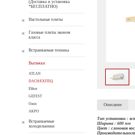
(Доставка и установка
*БЕСПЛАТНО)
Настольные плиты
Газовые плиты эконом
класса
Встраиваемая техника
Вытяжки
ATLAN
DACH/EXITEQ
Elikor
GEFEST
Oasis
Описание
AKPO
Тип установки : вс
Встраиваемые
Ширина : 600 мм
холодильники
Цвет : слоновая ко
Производительность