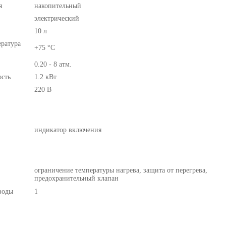
я
накопительный
электрический
10 л
ратура
+75 °С
0.20 - 8 атм.
сть
1.2 кВт
220 В
индикатор включения
ограничение температуры нагрева, защита от перегрева,
предохранительный клапан
воды
1