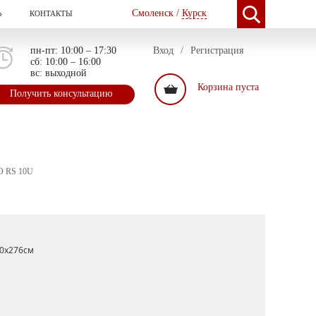
Смоленск /
Курск
Ь
КОНТАКТЫ
пн-пт: 10:00 – 17:30
Вход
/
Регистрация
сб: 10:00 – 16:00
вс: выходной
Корзина пуста
Получить консультацию
O RS 10U
0x276см