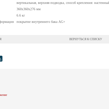
вертикальная, верхняя подводка, способ крепления: настенны
360x360x276 мм
6.6 кг
формация
покрытие внутреннего бака AG+
Я
ВЕРНУТЬСЯ К СПИСКУ
жение