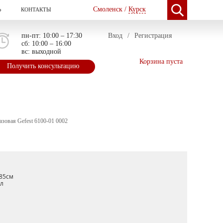
Смоленск /
Курск
Ь
КОНТАКТЫ
пн-пт: 10:00 – 17:30
Вход
/
Регистрация
сб: 10:00 – 16:00
вс: выходной
Корзина пуста
Получить консультацию
азовая Gefest 6100-01 0002
85см
л