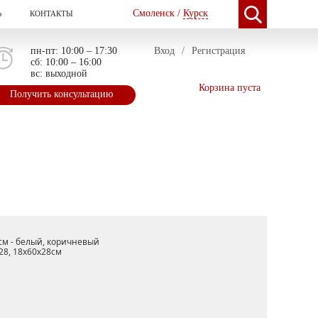
Смоленск /
Курск
Ь
КОНТАКТЫ
пн-пт: 10:00 – 17:30
Вход
/
Регистрация
сб: 10:00 – 16:00
вс: выходной
Корзина пуста
Получить консультацию
0см - белый, коричневый
28, 18х60х28см