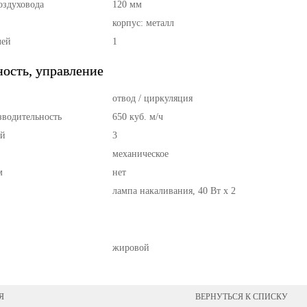
оздуховода
120 мм
корпус: металл
лей
1
ость, управление
отвод / циркуляция
зводительность
650 куб. м/ч
ей
3
механическое
м
нет
лампа накаливания, 40 Вт х 2
жировой
Я
ВЕРНУТЬСЯ К СПИСКУ