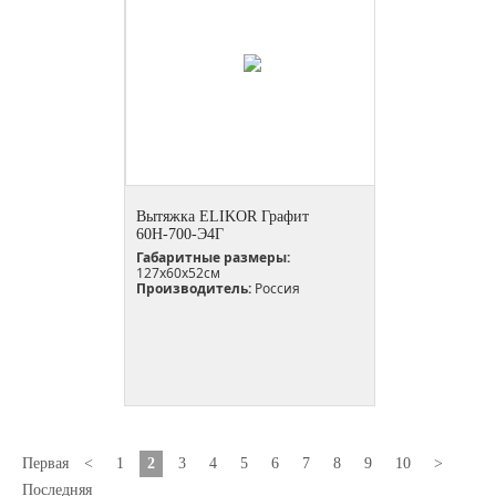
Вытяжка ELIKOR Графит
60Н-700-Э4Г
Габаритные размеры:
127х60х52см
Производитель:
Россия
Первая
<
1
2
3
4
5
6
7
8
9
10
>
Последняя