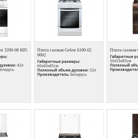
st 3200-08 К85
Плита газовая Gefest 6100-02
Плита газовая 
0002
еры:
Габаритные р
50х53х85см
Габаритные размеры:
духовки:
42л
Полезный объ
60х60х85см
еларусь
Производител
Полезный объем духовки:
52л
Производитель:
Беларусь