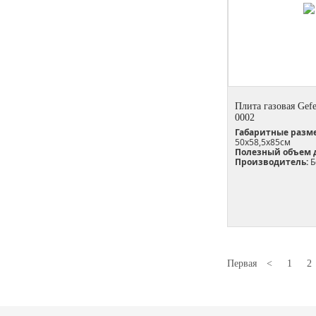
Плита газовая Gefe
0002
Габаритные разм
50х58,5х85см
Полезный объем 
Производитель:
Б
Первая
<
1
2