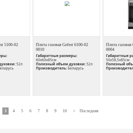
st 5100-02
Плита газовая Gefest 6100-02
Плита газовая 
0010
0004
еры:
Габаритные размеры:
Габаритные р
60х60х85см
50x58,5x85см
духовки:
52л
Полезный объем духовки:
52л
Полезный объ
еларусь
Производитель:
Беларусь
Производител
3
4
5
6
7
8
9
10
>
Последняя