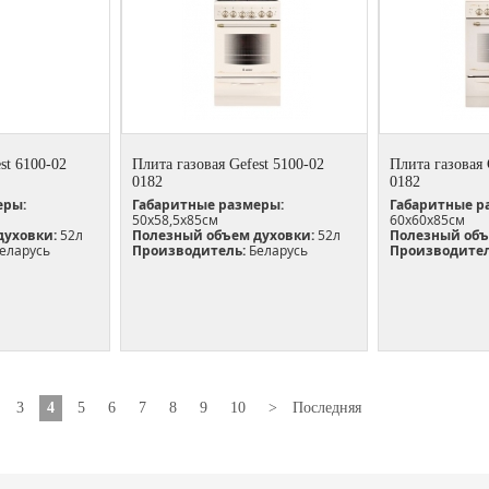
st 6100-02
Плита газовая Gefest 5100-02
Плита газовая 
0182
0182
еры:
Габаритные размеры:
Габаритные р
50х58,5х85см
60х60х85см
духовки:
52л
Полезный объем духовки:
52л
Полезный объ
еларусь
Производитель:
Беларусь
Производител
3
4
5
6
7
8
9
10
>
Последняя