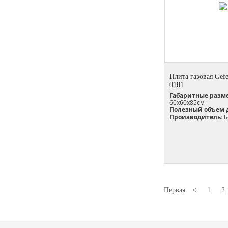
Плита газовая Gefe
0181
Габаритные разм
60х60х85см
Полезный объем 
Производитель:
Б
Первая
<
1
2